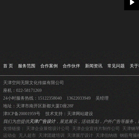
Pla
首 页
服务范围
合作案例
合作伙伴
新闻资讯
常见问题
关于
天津空间无限文化传媒有限公司
座机：022-58171269
24小时服务热线：15122358040 13622033949 吴经理
地址：天津市南开区新都大厦D座28F
津ICP备20001959号
技术支持：
天津网站建设
我们为您提供
天津广告设计
，展览展示，活动策划，户外广告等服务，
友情链接：
天津企业展馆设计公司
天津企业宣传片制作公司
天津钢
运动会
无人超市
天津团建培训
天津展厅设计
天津伯纳德
钢筋弯箍